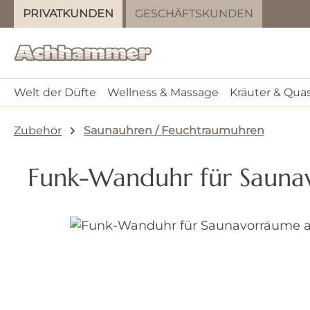
PRIVATKUNDEN
GESCHÄFTSKUNDEN
m Hauptinhalt springen
Zur Suche springen
Zur Hauptnavigation springen
Welt der Düfte
Wellness & Massage
Kräuter & Qua
Zubehör
Saunauhren / Feuchtraumuhren
Funk-Wanduhr für Sauna
Bildergalerie überspringen