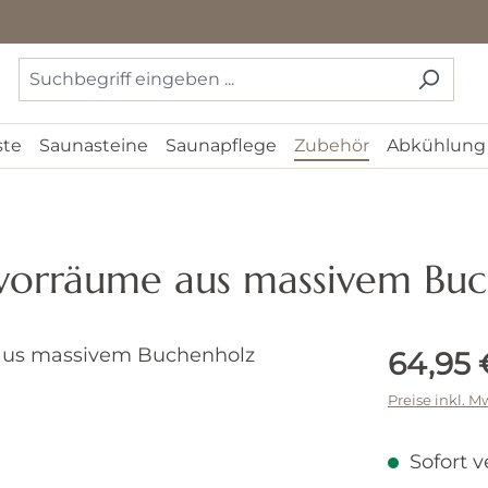
ste
Saunasteine
Saunapflege
Zubehör
Abkühlung
vorräume aus massivem Buc
Regulärer 
64,95 
Preise inkl. M
Sofort v