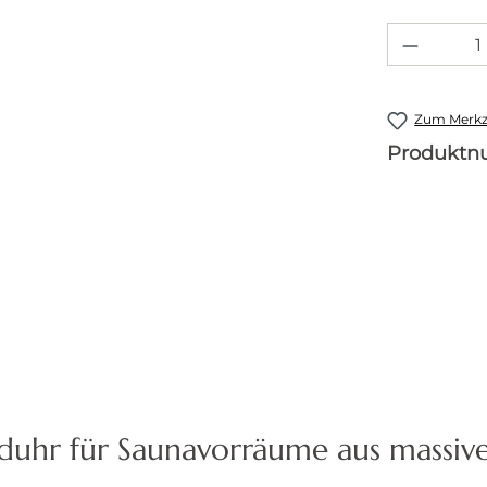
Produkt
Zum Merkze
Produkt
duhr für Saunavorräume aus massiv