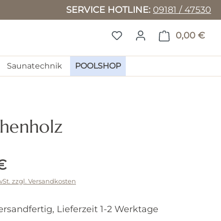
SERVICE HOTLINE:
09181 / 47530
DU HAST 0 PRODUKTE 
0,00 €
WAR
Saunatechnik
POOLSHOP
henholz
Preis:
€
wSt. zzgl. Versandkosten
ersandfertig, Lieferzeit 1-2 Werktage