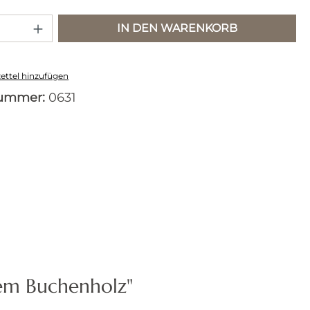
 Anzahl: Gib den gewünschten Wert e
IN DEN WARENKORB
ttel hinzufügen
nummer:
0631
em Buchenholz"