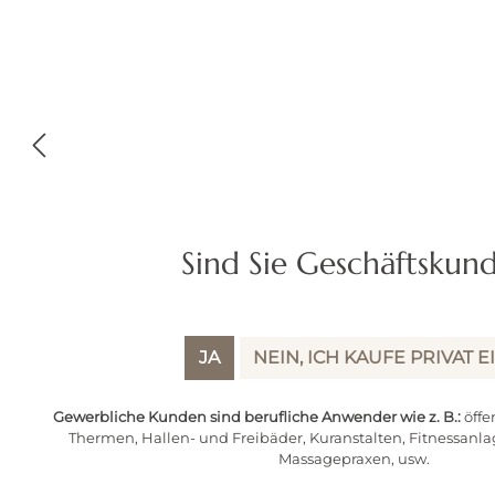
Sind Sie Geschäftskun
JA
NEIN, ICH KAUFE PRIVAT E
Gewerbliche Kunden sind berufliche Anwender wie z. B.:
öffe
Thermen, Hallen- und Freibäder, Kuranstalten, Fitnessanla
Beschreibung
Bewertungen
Produktsicherheit
Massagepraxen, usw.