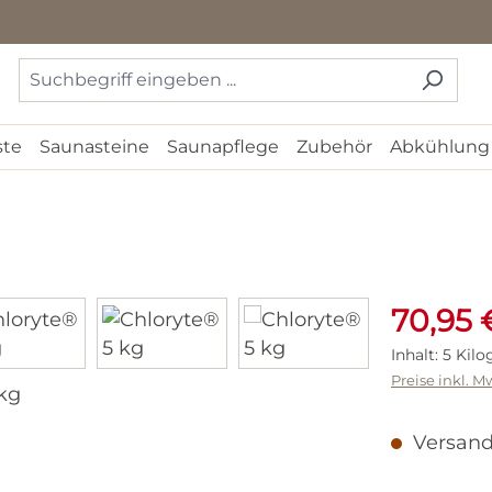
ste
Saunasteine
Saunapflege
Zubehör
Abkühlung
Verkaufspr
70,95 
Inhalt:
5 Kil
Preise inkl. M
Versandf