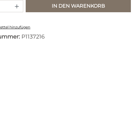
 Anzahl: Gib den gewünschten Wert e
IN DEN WARENKORB
ttel hinzufügen
nummer:
P1137216