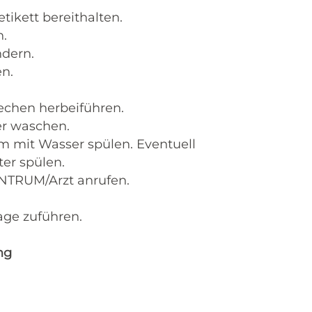
tikett bereithalten.
n.
ndern.
en.
chen herbeiführen.
r waschen.
 mit Wasser spülen. Eventuell
er spülen.
ENTRUM/Arzt anrufen.
age zuführen.
ng