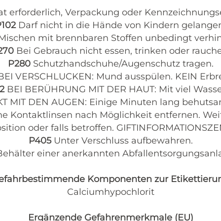
Rat erforderlich, Verpackung oder Kennzeichnungse
P102
Darf nicht in die Hände von Kindern gelange
Mischen mit brennbaren Stoffen unbedingt verhi
270
Bei Gebrauch nicht essen, trinken oder rauch
P280
Schutzhandschuhe/Augenschutz tragen.
BEI VERSCHLUCKEN: Mund ausspülen. KEIN Erbre
52
BEI BERÜHRUNG MIT DER HAUT: Mit viel Wasse
T MIT DEN AUGEN: Einige Minuten lang behutsam
e Kontaktlinsen nach Möglichkeit entfernen. Weit
sition oder falls betroffen. GIFTINFORMATIONSZ
P405
Unter Verschluss aufbewahren.
 Behälter einer anerkannten Abfallentsorgungsanl
efahrbestimmende Komponenten zur Etikettieru
Calciumhypochlorit
Ergänzende Gefahrenmerkmale (EU)