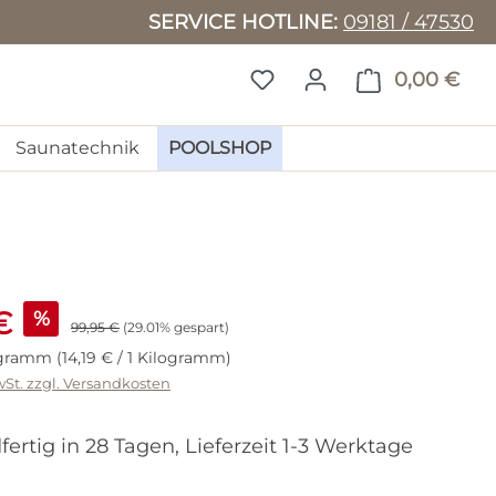
SERVICE HOTLINE:
09181 / 47530
DU HAST 0 PRODUKTE 
0,00 €
WAR
Saunatechnik
POOLSHOP
eis:
€
%
Regulärer Preis:
99,95 €
(29.01% gespart)
ogramm
(14,19 € / 1 Kilogramm)
wSt. zzgl. Versandkosten
ertig in 28 Tagen, Lieferzeit 1-3 Werktage