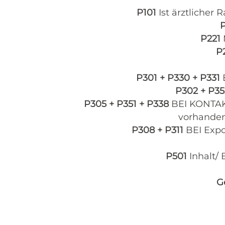
P101
Ist ärztlicher 
P221
P
P301 + P330 + P331
P302 + P3
P305 + P351 + P338
BEI KONTAK
vorhanden
P308 + P311
BEI Expo
P501
Inhalt/
G