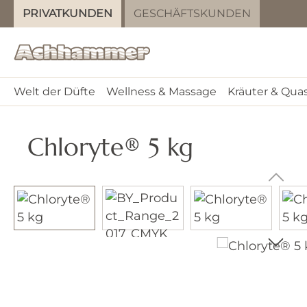
PRIVATKUNDEN
GESCHÄFTSKUNDEN
m Hauptinhalt springen
Zur Suche springen
Zur Hauptnavigation springen
Welt der Düfte
Wellness & Massage
Kräuter & Qua
Chloryte® 5 kg
Bildergalerie überspringen