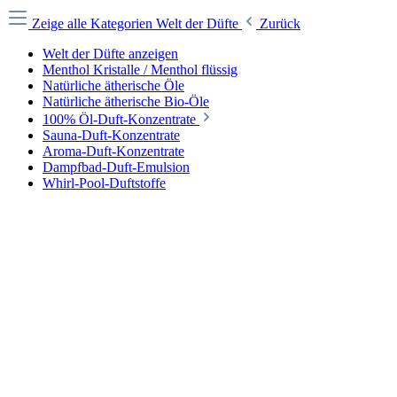
Zeige alle Kategorien
Welt der Düfte
Zurück
Welt der Düfte anzeigen
Menthol Kristalle / Menthol flüssig
Natürliche ätherische Öle
Natürliche ätherische Bio-Öle
100% Öl-Duft-Konzentrate
Sauna-Duft-Konzentrate
Aroma-Duft-Konzentrate
Dampfbad-Duft-Emulsion
Whirl-Pool-Duftstoffe